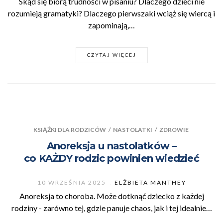
Skąd się biorą trudności w pisaniu? Dlaczego dzieci nie
rozumieją gramatyki? Dlaczego pierwszaki wciąż się wiercą i
zapominają,…
CZYTAJ WIĘCEJ
KSIĄŻKI DLA RODZICÓW
/
NASTOLATKI
/
ZDROWIE
Anoreksja u nastolatków –
co KAŻDY rodzic powinien wiedzieć
10 WRZEŚNIA 2025
ELŻBIETA MANTHEY
Anoreksja to choroba. Może dotknąć dziecko z każdej
rodziny - zarówno tej, gdzie panuje chaos, jak i tej idealnie…