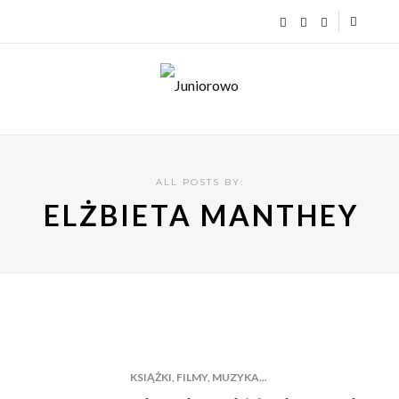
ALL POSTS BY:
ELŻBIETA MANTHEY
KSIĄŻKI, FILMY, MUZYKA...