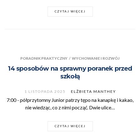
CZYTAJ WIĘCEJ
PORADNIK PRAKTYCZNY
/
WYCHOWANIE I ROZWÓJ
14 sposobów na sprawny poranek przed
szkołą
1 LISTOPADA 2025
ELŻBIETA MANTHEY
7:00 - półprzytomny Junior patrzy tępo na kanapkę i kakao,
nie wiedząc, co z nimi począć. Dwie ulice…
CZYTAJ WIĘCEJ