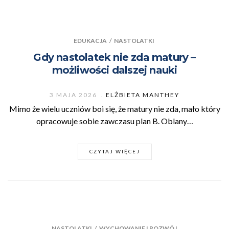
EDUKACJA
/
NASTOLATKI
Gdy nastolatek nie zda matury –
możliwości dalszej nauki
3 MAJA 2026
ELŻBIETA MANTHEY
Mimo że wielu uczniów boi się, że matury nie zda, mało który
opracowuje sobie zawczasu plan B. Oblany…
CZYTAJ WIĘCEJ
NASTOLATKI
/
WYCHOWANIE I ROZWÓJ