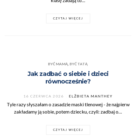
klasę zadają to…
CZYTAJ WIĘCEJ
BYĆ MAMĄ, BYĆ TATĄ
Jak zadbać o siebie i dzieci
równocześnie?
16 CZERWCA 2026
ELŻBIETA MANTHEY
Tyle razy słyszałam o zasadzie maski tlenowej - że najpierw
zakładamy ją sobie, potem dziecku, czyli: zadbaj o…
CZYTAJ WIĘCEJ