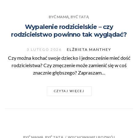
BYĆ MAMĄ, BYĆ TATĄ
Wypalenie rodzicielskie – czy
rodzicielstwo powinno tak wyglądać?
3 LUTEGO 2026
ELŻBIETA MANTHEY
Czy można kochać swoje dziecko i jednocześnie mieć dość
rodzicielstwa? Czy zmęczenie może zamienić się w coś
znacznie głębszego? Zapraszam…
CZYTAJ WIĘCEJ
BYĆ MAMĄ, BYĆ TATĄ
/
WYCHOWANIE I ROZWÓJ