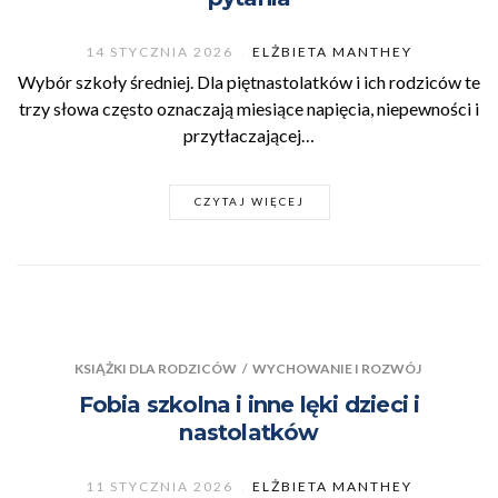
14 STYCZNIA 2026
ELŻBIETA MANTHEY
Wybór szkoły średniej. Dla piętnastolatków i ich rodziców te
trzy słowa często oznaczają miesiące napięcia, niepewności i
przytłaczającej…
CZYTAJ WIĘCEJ
KSIĄŻKI DLA RODZICÓW
/
WYCHOWANIE I ROZWÓJ
Fobia szkolna i inne lęki dzieci i
nastolatków
11 STYCZNIA 2026
ELŻBIETA MANTHEY