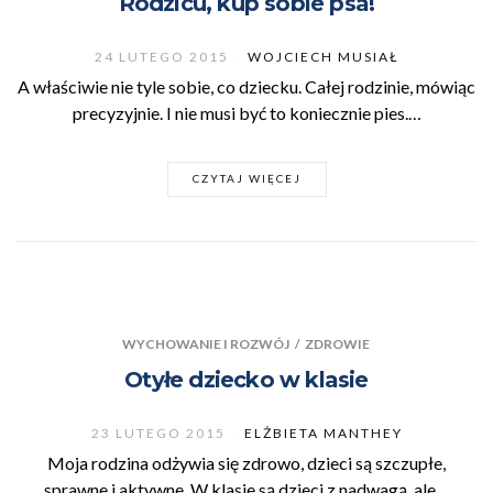
Rodzicu, kup sobie psa!
24 LUTEGO 2015
WOJCIECH MUSIAŁ
A właściwie nie tyle sobie, co dziecku. Całej rodzinie, mówiąc
precyzyjnie. I nie musi być to koniecznie pies.…
CZYTAJ WIĘCEJ
WYCHOWANIE I ROZWÓJ
/
ZDROWIE
Otyłe dziecko w klasie
23 LUTEGO 2015
ELŻBIETA MANTHEY
Moja rodzina odżywia się zdrowo, dzieci są szczupłe,
sprawne i aktywne. W klasie są dzieci z nadwagą, ale…