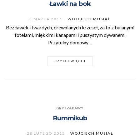
Ławki na bok
3 MARCA 2015
WOJCIECH MUSIAŁ
Bez ławek i twardych, drewnianych krzeseł, za to z bujanymi
fotelami, miękkimi kanapami i puszystym dywanem.
Przytulny domowy…
CZYTAJ WIĘCEJ
GRY I ZABAWY
Rummikub
28 LUTEGO 2015
WOJCIECH MUSIAŁ