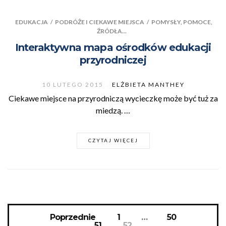
EDUKACJA
/
PODRÓŻE I CIEKAWE MIEJSCA
/
POMYSŁY, POMOCE,
ŹRÓDŁA...
Interaktywna mapa ośrodków edukacji
przyrodniczej
10 LUTEGO 2015
ELŻBIETA MANTHEY
Ciekawe miejsce na przyrodniczą wycieczkę może być tuż za
miedzą. …
CZYTAJ WIĘCEJ
Poprzednie
1
…
50
51
52