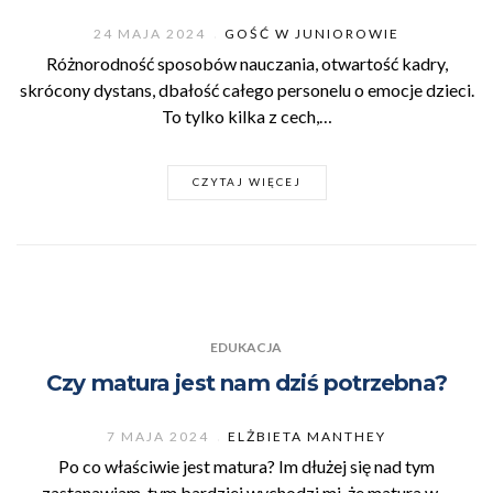
24 MAJA 2024
GOŚĆ W JUNIOROWIE
Różnorodność sposobów nauczania, otwartość kadry,
skrócony dystans, dbałość całego personelu o emocje dzieci.
To tylko kilka z cech,…
CZYTAJ WIĘCEJ
EDUKACJA
Czy matura jest nam dziś potrzebna?
7 MAJA 2024
ELŻBIETA MANTHEY
Po co właściwie jest matura? Im dłużej się nad tym
zastanawiam, tym bardziej wychodzi mi, że matura w…