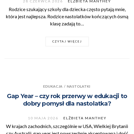
28 CZERWCA 2026
ELŻBIETA MANTHEY
Rodzice szukający szkoły dla dziecka często pytają mnie,
która jest najlepsza. Rodzice nastolatków kończących ósmą
klasę zadają to…
CZYTAJ WIĘCEJ
EDUKACJA
/
NASTOLATKI
Gap Year – czy rok przerwy w edukacji to
dobry pomysł dla nastolatka?
10 MAJA 2026
ELŻBIETA MANTHEY
W krajach zachodnich, szczególnie w USA, Wielkiej Brytanii
czy Australii, gap year jest powszechnie akceptowaną i dość