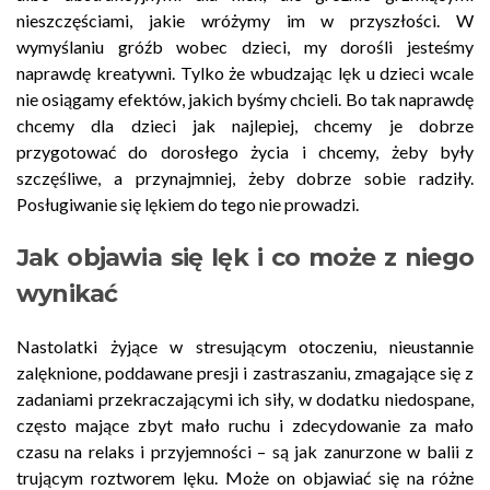
nieszczęściami, jakie wróżymy im w przyszłości. W
wymyślaniu gróźb wobec dzieci, my dorośli jesteśmy
naprawdę kreatywni. Tylko że wbudzając lęk u dzieci wcale
nie osiągamy efektów, jakich byśmy chcieli. Bo tak naprawdę
chcemy dla dzieci jak najlepiej, chcemy je dobrze
przygotować do dorosłego życia i chcemy, żeby były
szczęśliwe, a przynajmniej, żeby dobrze sobie radziły.
Posługiwanie się lękiem do tego nie prowadzi.
Jak objawia się lęk i co może z niego
wynikać
Nastolatki żyjące w stresującym otoczeniu, nieustannie
zalęknione, poddawane presji i zastraszaniu, zmagające się z
zadaniami przekraczającymi ich siły, w dodatku niedospane,
często mające zbyt mało ruchu i zdecydowanie za mało
czasu na relaks i przyjemności – są jak zanurzone w balii z
trującym roztworem lęku. Może on objawiać się na różne