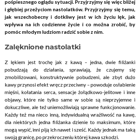
pośpiesznego oglądu sytuacji. Przyjrzyjmy się więc bliżej
i głębiej przeżyciom nastolatków. Przyjrzyjmy się temu,
jak wszechobecny i dotkliwy jest w ich życiu lęk, jak
wpływa na ich codzienne życie i co można zrobić, by
pomóc młodym ludziom radzić sobie z nim.
Zalęknione nastolatki
Z lękiem jest trochę jak z kawą – jedna, dwie filiżanki
pobudzają do działania, sprawiają, że czujemy się
zmobilizowani, konstruktywnie pobudzeni, ale zbyt dużo
kawy przynosi efekt wręcz przeciwny – powoduje osłabienie
mięśni, kołatania serca, sensacje żołądkowo-jelitowe i inne
objawy, które nie tylko same w sobie są nieprzyjemne i
dokuczliwe, ale też uniemożliwiają sprawne funkcjonowanie.
Każdy też ma nieco inną, indywidualną wrażliwość na kawę,
dla niektórych jedna filiżanka dzienie to maksimum, które
mogą wypić, inni piją ich nawet i sześć. Każdy jednak ma taką
swoją granicę, po przekroczeniu której kawa szkodzi.