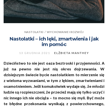
NASTOLATKI
/
WYCHOWANIE I ROZWÓJ
Nastolatki – ich lęki, zmartwienia i jak
im pomóc
13 GRUDNIA 2021
ELŻBIETA MANTHEY
Dzieciństwo to nie jest oaza beztroski i przyjemności. A
już na pewno nie jest nią okres dojrzewania. W
dzisiejszym świecie bycie nastolatkiem to mierzenie się
z wieloma wyzwaniami, w tym z lękiem, zmartwieniami i
osamotnieniem. Jeśli komukolwiek wydaje się, że młodzi
ludzie są rozpieszczeni, że przecież mają się tylko uczyć i
nic innego ich nie obciąża – to mocno się myli. Być może
te błędne przekonania wynikają z powierzchownego,