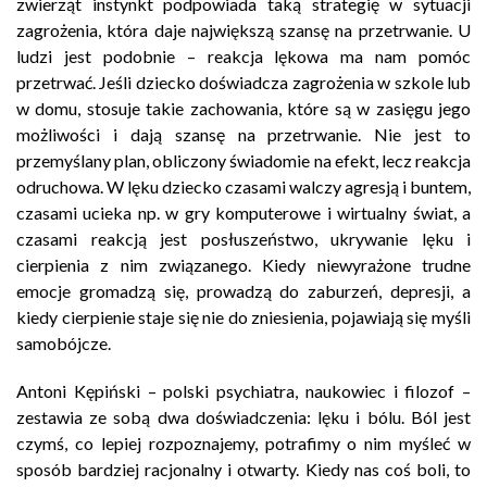
zwierząt instynkt podpowiada taką strategię w sytuacji
zagrożenia, która daje największą szansę na przetrwanie. U
ludzi jest podobnie – reakcja lękowa ma nam pomóc
przetrwać. Jeśli dziecko doświadcza zagrożenia w szkole lub
w domu, stosuje takie zachowania, które są w zasięgu jego
możliwości i dają szansę na przetrwanie. Nie jest to
przemyślany plan, obliczony świadomie na efekt, lecz reakcja
odruchowa. W lęku dziecko czasami walczy agresją i buntem,
czasami ucieka np. w gry komputerowe i wirtualny świat, a
czasami reakcją jest posłuszeństwo, ukrywanie lęku i
cierpienia z nim związanego. Kiedy niewyrażone trudne
emocje gromadzą się, prowadzą do zaburzeń, depresji, a
kiedy cierpienie staje się nie do zniesienia, pojawiają się myśli
samobójcze.
Antoni Kępiński – polski psychiatra, naukowiec i filozof –
zestawia ze sobą dwa doświadczenia: lęku i bólu. Ból jest
czymś, co lepiej rozpoznajemy, potrafimy o nim myśleć w
sposób bardziej racjonalny i otwarty. Kiedy nas coś boli, to