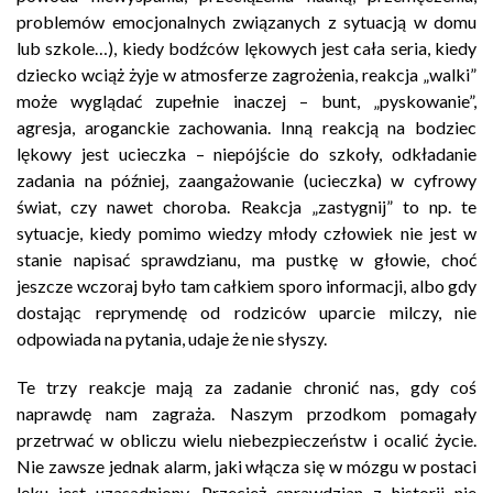
problemów emocjonalnych związanych z sytuacją w domu
lub szkole…), kiedy bodźców lękowych jest cała seria, kiedy
dziecko wciąż żyje w atmosferze zagrożenia, reakcja „walki”
może wyglądać zupełnie inaczej – bunt, „pyskowanie”,
agresja, aroganckie zachowania. Inną reakcją na bodziec
lękowy jest ucieczka – niepójście do szkoły, odkładanie
zadania na później, zaangażowanie (ucieczka) w cyfrowy
świat, czy nawet choroba. Reakcja „zastygnij” to np. te
sytuacje, kiedy pomimo wiedzy młody człowiek nie jest w
stanie napisać sprawdzianu, ma pustkę w głowie, choć
jeszcze wczoraj było tam całkiem sporo informacji, albo gdy
dostając reprymendę od rodziców uparcie milczy, nie
odpowiada na pytania, udaje że nie słyszy.
Te trzy reakcje mają za zadanie chronić nas, gdy coś
naprawdę nam zagraża. Naszym przodkom pomagały
przetrwać w obliczu wielu niebezpieczeństw i ocalić życie.
Nie zawsze jednak alarm, jaki włącza się w mózgu w postaci
lęku jest uzasadniony. Przecież sprawdzian z historii nie