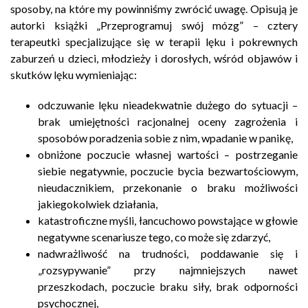
sposoby, na które my powinniśmy zwrócić uwagę. Opisują je
autorki książki „Przeprogramuj swój mózg” – cztery
terapeutki specjalizujące się w terapii lęku i pokrewnych
zaburzeń u dzieci, młodzieży i dorosłych, wśród objawów i
skutków lęku wymieniając:
odczuwanie lęku nieadekwatnie dużego do sytuacji –
brak umiejętności racjonalnej oceny zagrożenia i
sposobów poradzenia sobie z nim, wpadanie w panikę,
obniżone poczucie własnej wartości – postrzeganie
siebie negatywnie, poczucie bycia bezwartościowym,
nieudacznikiem, przekonanie o braku możliwości
jakiegokolwiek działania,
katastroficzne myśli, łancuchowo powstające w głowie
negatywne scenariusze tego, co może się zdarzyć,
nadwrażliwość na trudności, poddawanie się i
„rozsypywanie” przy najmniejszych nawet
przeszkodach, poczucie braku siły, brak odporności
psychocznej,