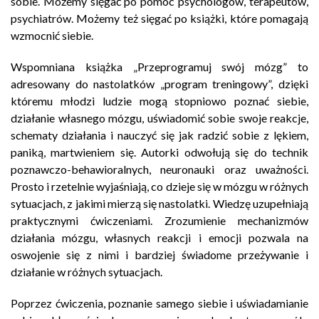
sobie. Możemy sięgać po pomoc psychologów, terapeutów,
psychiatrów. Możemy też sięgać po książki, które pomagają
wzmocnić siebie.
Wspomniana książka „Przeprogramuj swój mózg” to
adresowany do nastolatków „program treningowy”, dzięki
któremu młodzi ludzie mogą stopniowo poznać siebie,
działanie własnego mózgu, uświadomić sobie swoje reakcje,
schematy działania i nauczyć się jak radzić sobie z lękiem,
paniką, martwieniem się. Autorki odwołują się do technik
poznawczo-behawioralnych, neuronauki oraz uważności.
Prosto i rzetelnie wyjaśniają, co dzieje się w mózgu w różnych
sytuacjach, z jakimi mierzą się nastolatki. Wiedzę uzupełniają
praktycznymi ćwiczeniami. Zrozumienie mechanizmów
działania mózgu, własnych reakcji i emocji pozwala na
oswojenie się z nimi i bardziej świadome przeżywanie i
działanie w różnych sytuacjach.
Poprzez ćwiczenia, poznanie samego siebie i uświadamianie