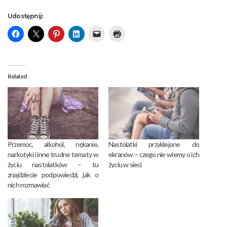
Udostępnij:
Related
Przemoc, alkohol, nękanie,
Nastolatki przyklejone do
narkotyki i inne trudne tematy w
ekranów – czego nie wiemy o ich
życiu nastolatków – tu
życiu w sieci
znajdziecie podpowiedzi, jak o
nich rozmawiać