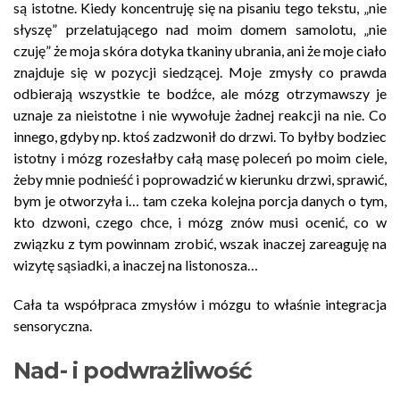
są istotne. Kiedy koncentruję się na pisaniu tego tekstu, „nie
słyszę” przelatującego nad moim domem samolotu, „nie
czuję” że moja skóra dotyka tkaniny ubrania, ani że moje ciało
znajduje się w pozycji siedzącej. Moje zmysły co prawda
odbierają wszystkie te bodźce, ale mózg otrzymawszy je
uznaje za nieistotne i nie wywołuje żadnej reakcji na nie. Co
innego, gdyby np. ktoś zadzwonił do drzwi. To byłby bodziec
istotny i mózg rozesłałby całą masę poleceń po moim ciele,
żeby mnie podnieść i poprowadzić w kierunku drzwi, sprawić,
bym je otworzyła i… tam czeka kolejna porcja danych o tym,
kto dzwoni, czego chce, i mózg znów musi ocenić, co w
związku z tym powinnam zrobić, wszak inaczej zareaguję na
wizytę sąsiadki, a inaczej na listonosza…
Cała ta współpraca zmysłów i mózgu to właśnie integracja
sensoryczna.
Nad- i podwrażliwość