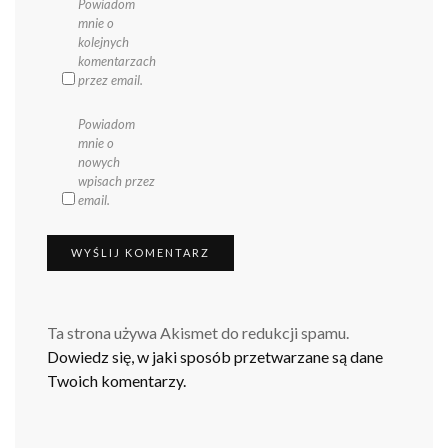
Powiadom
mnie o
kolejnych
komentarzach
przez email.
Powiadom
mnie o
nowych
wpisach przez
email.
Ta strona używa Akismet do redukcji spamu.
Dowiedz się, w jaki sposób przetwarzane są dane
Twoich komentarzy.