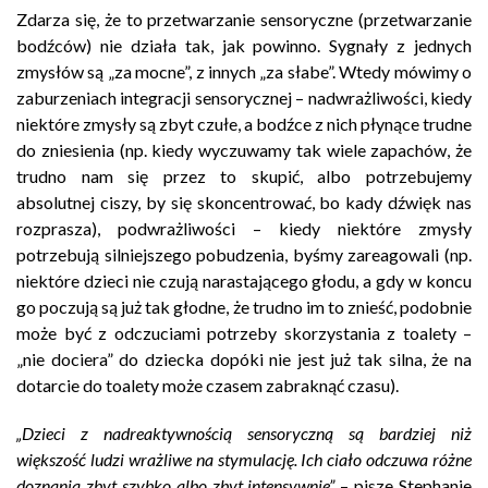
Zdarza się, że to przetwarzanie sensoryczne (przetwarzanie
bodźców) nie działa tak, jak powinno. Sygnały z jednych
zmysłów są „za mocne”, z innych „za słabe”. Wtedy mówimy o
zaburzeniach integracji sensorycznej – nadwrażliwości, kiedy
niektóre zmysły są zbyt czułe, a bodźce z nich płynące trudne
do zniesienia (np. kiedy wyczuwamy tak wiele zapachów, że
trudno nam się przez to skupić, albo potrzebujemy
absolutnej ciszy, by się skoncentrować, bo kady dźwięk nas
rozprasza), podwrażliwości – kiedy niektóre zmysły
potrzebują silniejszego pobudzenia, byśmy zareagowali (np.
niektóre dzieci nie czują narastającego głodu, a gdy w koncu
go poczują są już tak głodne, że trudno im to znieść, podobnie
może być z odczuciami potrzeby skorzystania z toalety –
„nie dociera” do dziecka dopóki nie jest już tak silna, że na
dotarcie do toalety może czasem zabraknąć czasu).
„Dzieci z nadreaktywnością sensoryczną są bardziej niż
większość ludzi wrażliwe na stymulację. Ich ciało odczuwa różne
doznania zbyt szybko albo zbyt intensywnie”
– pisze Stephanie