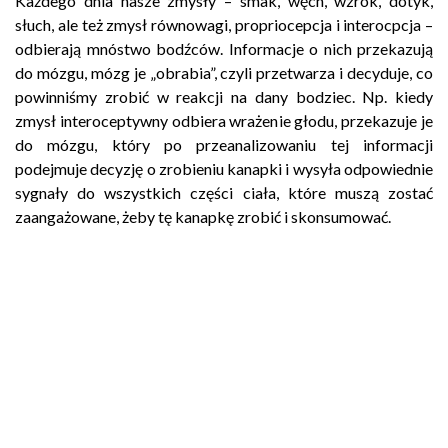
Każdego dnia nasze zmysły – smak, węch, wzrok, dotyk,
słuch, ale też zmysł równowagi, propriocepcja i interocpcja –
odbierają mnóstwo bodźców. Informacje o nich przekazują
do mózgu, mózg je „obrabia”, czyli przetwarza i decyduje, co
powinniśmy zrobić w reakcji na dany bodziec. Np. kiedy
zmysł interoceptywny odbiera wrażenie głodu, przekazuje je
do mózgu, który po przeanalizowaniu tej informacji
podejmuje decyzję o zrobieniu kanapki i wysyła odpowiednie
sygnały do wszystkich części ciała, które muszą zostać
zaangażowane, żeby tę kanapkę zrobić i skonsumować.