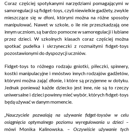
Coraz częściej spotykanymi narzędziami pomagającymi w
samoregulacji są fidget-toys, czyli niewielkie gadżety, zwykle
mieszczące się w dłoni, którymi można na różne sposoby
manipulować. Nawet w szkole, o ile nie przeszkadzają one
innym uczniom, są bardzo pomocne w samoregulacji i lubiane
przez dzieci. W szkolnych klasach coraz częściej można
spotkać pudełka i skrzyneczki z rozmaitymi fidget-toys
pozostawionymi do dyspozycji uczniów.
Fidget-toys to różnego rodzaju gniotki, piłeczki, spinnery,
kostki manipulacyjne i mnóstwo innych rodzajów gadżetów,
którymi można zająć dłonie, i które są przyjemne w dotyku.
Jednak ponieważ każde dziecko jest inne, nie są to rzeczy
uniwersalne i dzieci powinny mieć wybór, których fidget-toys
będą używać w danym momencie.
„Nauczyciele pozwalają na używanie fidget-toysów w celu
osiągnięcia optymalnego poziomu wyregulowania u dzieci
–
mówi Monika Kalinowska. –
Oczywiście używanie tych