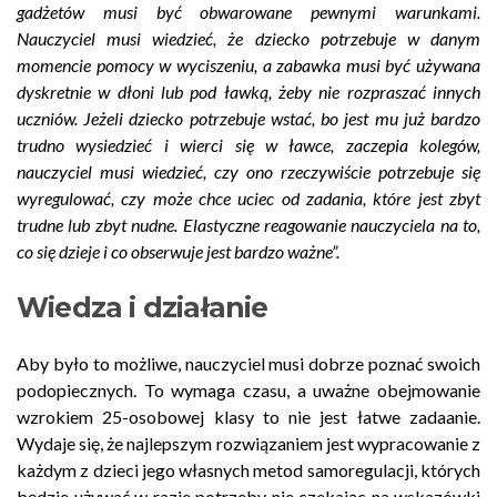
gadżetów musi być obwarowane pewnymi warunkami.
Nauczyciel musi wiedzieć, że dziecko potrzebuje w danym
momencie pomocy w wyciszeniu, a zabawka musi być używana
dyskretnie w dłoni lub pod ławką, żeby nie rozpraszać innych
uczniów. Jeżeli dziecko potrzebuje wstać, bo jest mu już bardzo
trudno wysiedzieć i wierci się w ławce, zaczepia kolegów,
nauczyciel musi wiedzieć, czy ono rzeczywiście potrzebuje się
wyregulować, czy może chce uciec od zadania, które jest zbyt
trudne lub zbyt nudne. Elastyczne reagowanie nauczyciela na to,
co się dzieje i co obserwuje jest bardzo ważne”.
Wiedza i działanie
Aby było to możliwe, nauczyciel musi dobrze poznać swoich
podopiecznych. To wymaga czasu, a uważne obejmowanie
wzrokiem 25-osobowej klasy to nie jest łatwe zadaanie.
Wydaje się, że najlepszym rozwiązaniem jest wypracowanie z
każdym z dzieci jego własnych metod samoregulacji, których
będzie używać w razie potrzeby nie czekając na wskazówki