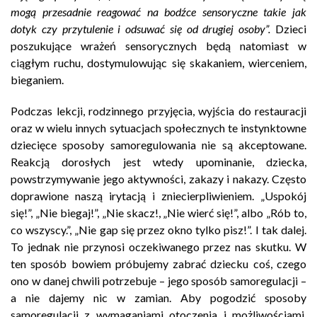
mogą przesadnie reagować na bodźce sensoryczne takie jak
dotyk czy przytulenie i odsuwać się od drugiej osoby”.
Dzieci
poszukujące wrażeń sensorycznych będą natomiast w
ciągłym ruchu, dostymulowując się skakaniem, wierceniem,
bieganiem.
Podczas lekcji, rodzinnego przyjęcia, wyjścia do restauracji
oraz w wielu innych sytuacjach społecznych te instynktowne
dziecięce sposoby samoregulowania nie są akceptowane.
Reakcją dorosłych jest wtedy upominanie, dziecka,
powstrzymywanie jego aktywności, zakazy i nakazy. Często
doprawione naszą irytacją i zniecierpliwieniem. „Uspokój
się!”, „Nie biegaj!”, „Nie skacz!, „Nie wierć się!”, albo „Rób to,
co wszyscy.”, „Nie gap się przez okno tylko pisz!”. I tak dalej.
To jednak nie przynosi oczekiwanego przez nas skutku. W
ten sposób bowiem próbujemy zabrać dziecku coś, czego
ono w danej chwili potrzebuje – jego sposób samoregulacji –
a nie dajemy nic w zamian. Aby pogodzić sposoby
samoregulacji z wymaganiami otoczenia i możliwościami,