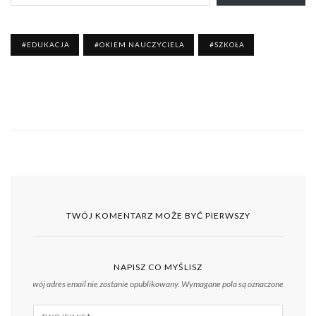
EDUKACJA
OKIEM NAUCZYCIELA
SZKOŁA
TWÓJ KOMENTARZ MOŻE BYĆ PIERWSZY
NAPISZ CO MYŚLISZ
Twój adres email nie zostanie opublikowany.
Wymagane pola są oznaczone
*