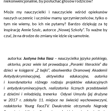
niekonwencjonalnie, by posłuchać głosów rodziców?
Może my nauczycielki i nauczyciele wśród opiekunów
naszych uczennic i uczniów mamy sprzymierzeńców, tylko o
tym nie wiemy, bo ich nie pytamy? Bardzo dziękuję za tę
inspirację Annie Szulc, autorce „Nowej Szkoły”. To ważne by
czuć, że na drodze do zmiany nie idzie się samotnie.
autorka:
Justyna Inka Ilasz
– nauczycielka języka polskiego,
aktorka, przez wiele lat prowadząca „Poranki literackie” dla
dzieci w księgarni „Z bajki”, absolwentka Dramowej Akademii
Antydyskryminacyjnej, aktywistka edukacyjna, autorka
i koordynatorka różnego rodzaju projektów edukacyjnych
i antydyskryminacyjnych, realizatorka licznych przedstawień
z dziećmi i młodzieżą, trenerka Odysei Umysłu (jej drużyna
w 2017 r. zdobyła 11. miejsce na świecie) wychowawczyni,
redaktorka Young Face.TV. Dwukrotnie otrzymała Nagrodę