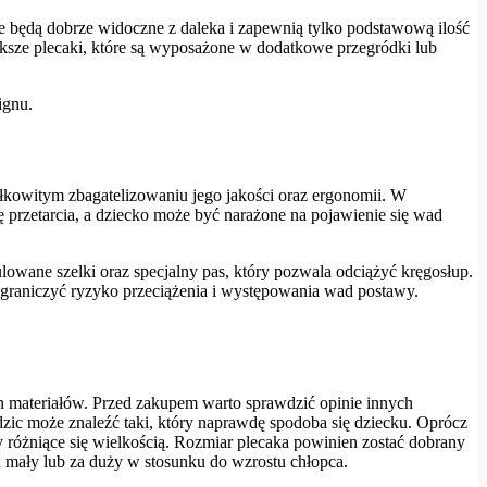
óre będą dobrze widoczne z daleka i zapewnią tylko podstawową ilość
iększe plecaki, które są wyposażone w dodatkowe przegródki lub
ignu.
ałkowitym zbagatelizowaniu jego jakości oraz ergonomii. W
ę przetarcia, a dziecko może być narażone na pojawienie się wad
lowane szelki oraz specjalny pas, który pozwala odciążyć kręgosłup.
graniczyć ryzyko przeciążenia i występowania wad postawy.
ch materiałów. Przed zakupem warto sprawdzić opinie innych
ic może znaleźć taki, który naprawdę spodoba się dziecku. Oprócz
 różniące się wielkością. Rozmiar plecaka powinien zostać dobrany
 za mały lub za duży w stosunku do wzrostu chłopca.