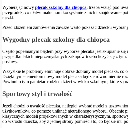
Wybierając nowy
plecak szkolny dla chłopca
, trzeba wziąć pod uwa
przegródek, co ułatwi maluchom korzystanie z nich i znajdowanie po
rączki.
Przed złożeniem zamówienia zawsze warto pokazać dziecku wybrany 
Wygodny plecak szkolny dla chłopca
Często popełnianym błędem przy wyborze plecaka jest skupianie się 
przypadku takich nieprzemyślanych zakupów trzeba liczyć się z tym, 
postawy.
Wszystkie te problemy eliminuje dobrze dobrany model plecaka, co o
Dzięki tym elementom nowy model plecaka będzie równomiernie rozk
Powinni o tym pamiętać rodzice dzieci w wieku szkolnym, które są na
Sportowy styl i trwałość
Jeżeli chodzi o trwałość plecaka, najlepiej wybrać model z usztywn
użytkowników, co pomoże uniknąć nietrafionego wyboru. Obecnie pro
klasycznych modeli projektowanych w charakterystycznym, sportowym 
do wzrostu dziecka, aby z jednej strony pomieścił to, co będzie mu p