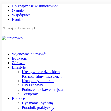
Co znajdziesz w Juniorowie?
O mnie
Współpraca
Kontakt
Wychowanie i rozwój
Edukacja
Zdrowie
Lifestyle
Kreatywnie z dzieckiem
Książki, filmy, muzyka…
Komputery i internet
Gry i zabawy
Podróże i ciekawe miejsca
Testujemy
Rodzice
Być mamą, być tatą
Poradnik praktyczny