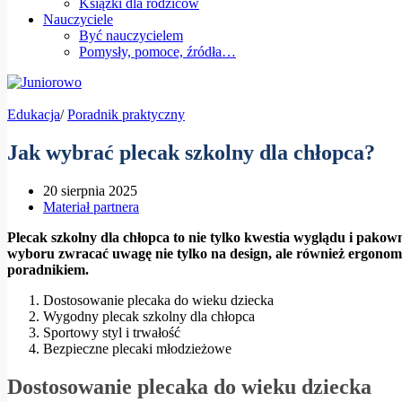
Książki dla rodziców
Nauczyciele
Być nauczycielem
Pomysły, pomoce, źródła…
Edukacja
/
Poradnik praktyczny
Jak wybrać plecak szkolny dla chłopca?
20 sierpnia 2025
Materiał partnera
Plecak szkolny dla chłopca to nie tylko kwestia wyglądu i pako
wyboru zwracać uwagę nie tylko na design, ale również ergonomię 
poradnikiem.
Dostosowanie plecaka do wieku dziecka
Wygodny plecak szkolny dla chłopca
Sportowy styl i trwałość
Bezpieczne plecaki młodzieżowe
Dostosowanie plecaka do wieku dziecka