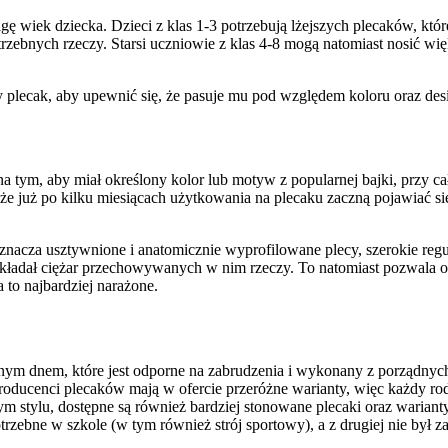
gę wiek dziecka. Dzieci z klas 1-3 potrzebują lżejszych plecaków, kt
trzebnych rzeczy. Starsi uczniowie z klas 4-8 mogą natomiast nosić w
plecak, aby upewnić się, że pasuje mu pod względem koloru oraz des
na tym, aby miał określony kolor lub motyw z popularnej bajki, przy c
że już po kilku miesiącach użytkowania na plecaku zaczną pojawiać si
znacza usztywnione i anatomicznie wyprofilowane plecy, szerokie regu
ładał ciężar przechowywanych w nim rzeczy. To natomiast pozwala o
 to najbardziej narażone.
ionym dnem, które jest odporne na zabrudzenia i wykonany z porządny
ducenci plecaków mają w ofercie przeróżne warianty, więc każdy rodz
stylu, dostępne są również bardziej stonowane plecaki oraz warianty
otrzebne w szkole (w tym również strój sportowy), a z drugiej nie był