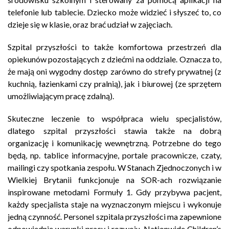
telefonie lub tablecie. Dziecko może widzieć i słyszeć to, co
dzieje się w klasie, oraz brać udział w zajęciach.
Szpital przyszłości to także komfortowa przestrzeń dla
opiekunów pozostających z dziećmi na oddziale. Oznacza to,
że mają oni wygodny dostęp zarówno do strefy prywatnej (z
kuchnią, łazienkami czy pralnią), jak i biurowej (ze sprzętem
umożliwiającym pracę zdalną).
Skuteczne leczenie to współpraca wielu specjalistów,
dlatego szpital przyszłości stawia także na dobrą
organizację i komunikację wewnętrzną. Potrzebne do tego
będą, np. tablice informacyjne, portale pracownicze, czaty,
mailingi czy spotkania zespołu. W Stanach Zjednoczonych i w
Wielkiej Brytanii funkcjonuje na SOR-ach rozwiązanie
inspirowane metodami Formuły 1. Gdy przybywa pacjent,
każdy specjalista staje na wyznaczonym miejscu i wykonuje
jedną czynność. Personel szpitala przyszłości ma zapewnione
odpowiednie warunki pracy i rozwoju. Nationwide Children’s