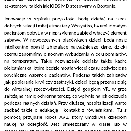
asystentów, takich jak KIDS MD stosowany w Bostonie.
Innowacje w szpitalu przyszłości będą działać na rzecz
dobrych relacji i miłej atmosfery. Wszystko, by umilić małym
pacjentom pobyt, a w nieprzyjemne zabiegi włączyć element
zabawy. W nowoczesnych placówkach dzieci będą nosić
inteligentne opaski zbierające najważniejsze dane, dzięki
czemu zapomnimy o nocnym wybudzaniu w celu pomiarów,
np temperatury. Takie rozwiązanie odciąży także kadrę
pielęgniarską, która będzie mogła więcej czasu poświęcić na
psychiczne wsparcie pacjentów. Podczas takich zabiegów
jak pobieranie krwi czy zastrzyki, dzieci będą przenosić się
do wirtualnej rzeczywistości. Dzięki googlom VR, w grze
założą na ramię ochronna tarczę, co wpłynie na ich odczucia
podczas realnych działań. Przy dłuższej hospitalizacji warto
zadbać także o edukację i kontakt z rówieśnikami. Tu z
pomocą przyjdzie robot AV1, który umożliwia dzieciom
naukę na odległość. Jest umieszczany w klasie lub w
środowisku szkolnym i sterowany za pomocą aplikacji na