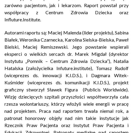
zarówno pacjentom, jak i lekarzom. Raport powstał przy
współpracy z Centrum Zdrowia Dziecka oraz
Influture.Institute.
Autorami raportu są: Maciej Malenda (lider projektu), Sabina
Białek, Weronika Czarnecka, Karolina Sielska-Bielska, Paweł
Bielski, Maciej Remiszewski. Jego powstanie wspierali
eksperci o wielkich sercach dr. Marek Migdał (dyrektor
Instytutu „Pomnik – Centrum Zdrowia Dziecka”), Natalia
Hatalska (założycielka Infuture.institute), Tomasz Rudolf
(wiceprezes ds. innowacji K.I.D.S.), i Dagmara Witek-
Kuśmider (wiceprezes ds. komunikacji K.I.D.S.), projekt
graficzny stworzył Sławek Figura (Publicis Worldwide).
Wizję dziecięcych szpitali przyszłości współtworzyła cała
rzesza wolontariuszy, którzy włożyli wiele energii w pracę
nad projektem. Praca nad raportem trwała niemal rok, a
patronat honorowy objęły nad nim takie instytucje jak
Rzecznik Praw Pacjenta oraz Instytut Praw Pacjenta i
Edukacji Zdrowotnej. Patronaty medialne nad raportem