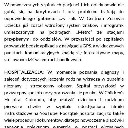
W nowoczesnych szpitalach pacjenci i ich opiekunowie nie
gubią się na korytarzach i bez problemu trafiają do
odpowiedniego gabinetu czy sali. W Centrum Zdrowia
Dziecka już został wdrożony system znaków i infografik
umieszczonych na podłogach „Metro” ze stacjami
przypisanymi do oddziałów. W przyszłości po szpitalach
prowadzić będzie aplikacja z nawigacją GPS, a w kluczowych
punktach komunikacyjnych znajdą się interaktywne mapy,
stosowane dziś w centrach handlowych.
HOSPITALIZACJA:
W momencie poznania diagnozy i
zaleceń dotyczących leczenia rodzina wkracza w zupełnie
nieznany i stresogenny obszar. Szpital przyszłości w
przystępny sposób uczy poruszania się po nim. W Children’s
Hospital Colorado, aby ułatwić dzieciom i rodzicom
pierwsze chwile w szpitalu, udostępniono filmiki
instruktażowe na YouTube. Początek hospitalizacji to także
wiele procedur i dokumentów, dlatego nowoczesne placówki
zapewnią opiekunom wsparcie w postaci wirtualnych