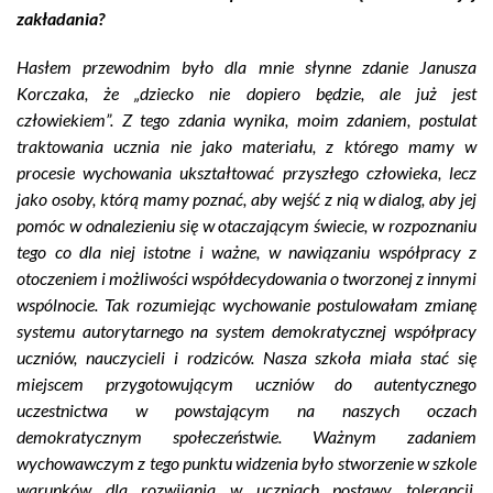
zakładania?
Hasłem przewodnim było dla mnie słynne zdanie Janusza
Korczaka, że „dziecko nie dopiero będzie, ale już jest
człowiekiem”. Z tego zdania wynika, moim zdaniem, postulat
traktowania ucznia nie jako materiału, z którego mamy w
procesie wychowania ukształtować przyszłego człowieka, lecz
jako osoby, którą mamy poznać, aby wejść z nią w dialog, aby jej
pomóc w odnalezieniu się w otaczającym świecie, w rozpoznaniu
tego co dla niej istotne i ważne, w nawiązaniu współpracy z
otoczeniem i możliwości współdecydowania o tworzonej z innymi
wspólnocie. Tak rozumiejąc wychowanie postulowałam zmianę
systemu autorytarnego na system demokratycznej współpracy
uczniów, nauczycieli i rodziców. Nasza szkoła miała stać się
miejscem przygotowującym uczniów do autentycznego
uczestnictwa w powstającym na naszych oczach
demokratycznym społeczeństwie. Ważnym zadaniem
wychowawczym z tego punktu widzenia było stworzenie w szkole
warunków dla rozwijania w uczniach postawy tolerancji,