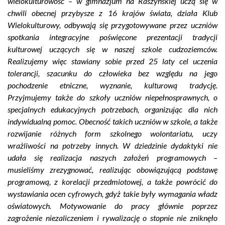
wielokulturowość – w gimnazjum na Raszyńskiej uczą się w
chwili obecnej przybysze z 16 krajów świata, działa Klub
Wielokulturowy, odbywają się przygotowywane przez uczniów
spotkania integracyjne poświęcone prezentacji tradycji
kulturowej uczących się w naszej szkole cudzoziemców.
Realizujemy więc stawiany sobie przed 25 laty cel uczenia
tolerancji, szacunku do człowieka bez względu na jego
pochodzenie etniczne, wyznanie, kulturową tradycję.
Przyjmujemy także do szkoły uczniów niepełnosprawnych, o
specjalnych edukacyjnych potrzebach, organizując dla nich
indywidualną pomoc. Obecność takich uczniów w szkole, a także
rozwijanie różnych form szkolnego wolontariatu, uczy
wrażliwości na potrzeby innych. W dziedzinie dydaktyki nie
udała się realizacja naszych założeń programowych –
musieliśmy zrezygnować, realizując obowiązującą podstawę
programową, z korelacji przedmiotowej, a także powrócić do
wystawiania ocen cyfrowych, gdyż takie były wymagania władz
oświatowych. Motywowanie do pracy głównie poprzez
zagrożenie niezaliczeniem i rywalizację o stopnie nie zniknęło