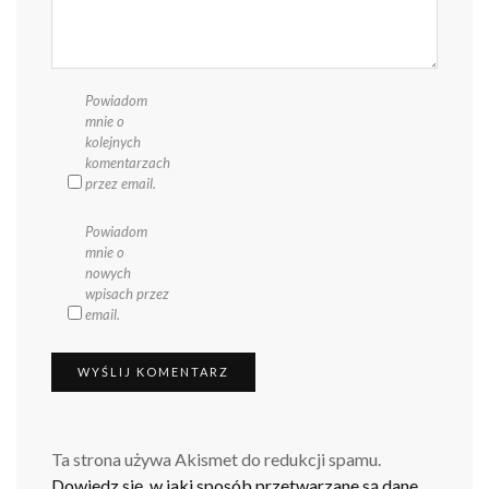
Powiadom
mnie o
kolejnych
komentarzach
przez email.
Powiadom
mnie o
nowych
wpisach przez
email.
Ta strona używa Akismet do redukcji spamu.
Dowiedz się, w jaki sposób przetwarzane są dane