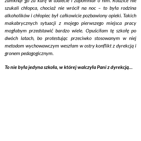
zamknął go za karę w toalecie i zapomniał o nim. Rodzice nie
szukali chłopca, chociaż nie wrócił na noc – to była rodzina
alkoholików i chłopiec był całkowicie pozbawiony opieki. Takich
makabrycznych sytuacji z mojego pierwszego miejsca pracy
mogłabym przedstawić bardzo wiele. Opuściłam tę szkołę po
dwóch latach, bo protestując przeciwko stosowanym w niej
metodom wychowawczym weszłam w ostry konflikt z dyrekcją i
gronem pedagogicznym.
To nie była jedyna szkoła, w której walczyła Pani z dyrekcją…