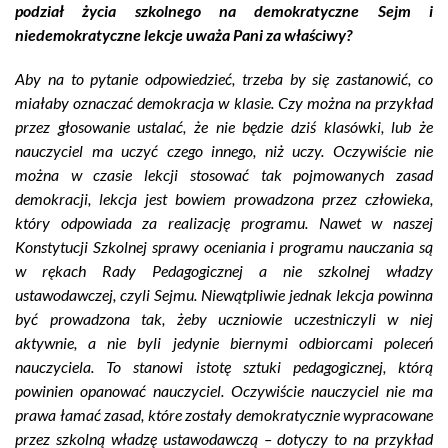
podział życia szkolnego na demokratyczne Sejm i
niedemokratyczne lekcje uważa Pani za właściwy?
Aby na to pytanie odpowiedzieć, trzeba by się zastanowić, co
miałaby oznaczać demokracja w klasie. Czy można na przykład
przez głosowanie ustalać, że nie będzie dziś klasówki, lub że
nauczyciel ma uczyć czego innego, niż uczy. Oczywiście nie
można w czasie lekcji stosować tak pojmowanych zasad
demokracji, lekcja jest bowiem prowadzona przez człowieka,
który odpowiada za realizację programu. Nawet w naszej
Konstytucji Szkolnej sprawy oceniania i programu nauczania są
w rękach Rady Pedagogicznej a nie szkolnej władzy
ustawodawczej, czyli Sejmu. Niewątpliwie jednak lekcja powinna
być prowadzona tak, żeby uczniowie uczestniczyli w niej
aktywnie, a nie byli jedynie biernymi odbiorcami poleceń
nauczyciela. To stanowi istotę sztuki pedagogicznej, którą
powinien opanować nauczyciel. Oczywiście nauczyciel nie ma
prawa łamać zasad, które zostały demokratycznie wypracowane
przez szkolną władzę ustawodawczą – dotyczy to na przykład