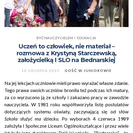
BYĆ NAUCZYCIELEM
/
EDUKACJA
Uczeń to człowiek, nie materiał –
rozmowa z Krystyną Starczewską,
założycielką I SLO na Bednarskiej
10 GRUDNIA 2015
GOŚĆ W JUNIOROWIE
Na jej lekcjach uczniowie mieli prawo wyrażać własne zdanie.
Tego prawa swoich uczniów broniła też podczas ich matury,
za co wyrzucono ją ze szkoły i zakazano pracy w zawodzie
nauczyciela. W 1981 roku współtworzyła listę postulatów
dotyczących systemu oświaty, zaczynającą się od słów
Szkoła służyć ma dziecku
. Po wyborach 4 czerwca 1989
założyła I Społeczne Liceum Ogólnokształcące i przez wiele
lat była jego dyrektorem. Dziś jej szkoła – “Bednarska” – to