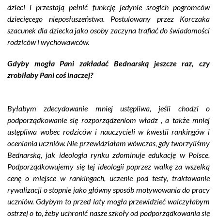
dzieci i przestają pełnić funkcję jedynie srogich pogromców
dziecięcego nieposłuszeństwa. Postulowany przez Korczaka
szacunek dla dziecka jako osoby zaczyna trafiać do świadomości
rodziców i wychowawców.
Gdyby mogła Pani zakładać Bednarską jeszcze raz, czy
zrobiłaby Pani coś inaczej?
Byłabym zdecydowanie mniej ustępliwa, jeśli chodzi o
podporządkowanie się rozporządzeniom władz , a także mniej
ustępliwa wobec rodziców i nauczycieli w kwestii rankingów i
oceniania uczniów. Nie przewidziałam wówczas, gdy tworzyliśmy
Bednarską, jak ideologia rynku zdominuje edukację w Polsce.
Podporządkowujemy się tej ideologii poprzez walkę za wszelką
cenę o miejsce w rankingach, uczenie pod testy, traktowanie
rywalizacji o stopnie jako główny sposób motywowania do pracy
uczniów. Gdybym to przed laty mogła przewidzieć walczyłabym
ostrzej o to, żeby uchronić nasze szkoły od podporządkowania się