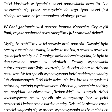
ilości klasówek w tygodniu, zasad poprawiania ocen itp. Nie
stosowanie się przez nauczyciela do tego typu zasad jest
niedopuszczalne, bo jest łamaniem szkolnego prawa.
W Pani gabinecie wisi portret Janusza Korczaka. Czy myśli
Pani, że jako społeczeństwo zaczęliśmy już szanować dzieci?
Myślę, że zrobiliśmy w tej sprawie krok naprzód. Dawniej było
rzeczą zupełnie naturalną, że dziecko można, a nawet w pewnych
sytuacjach należy, bić. Z mojego doświadczenia wynika, że było to
dopuszczalne nawet w szkołach. Zasady wychowania
autorytarnego określały wyraźnie, że dziecko dobre to dziecko
posłuszne. W ten sposób wychowywano ludzi poddanych władzy
lub zbuntowanych. Dziś bicie dzieci nie jest już tak oczywistą i
naturalną metodą wychowawczą. Obserwuję wspaniałe rodziny
na przykład absolwentów „Bednarskiej”, w których dzieci
wychowywane są w sposób nie autorytarny lecz w pełni
partnerski i jednocześnie bardzo mądry. Dziś także ojcowie coraz
częściej włączają się w proces wychowywania także maleńkich