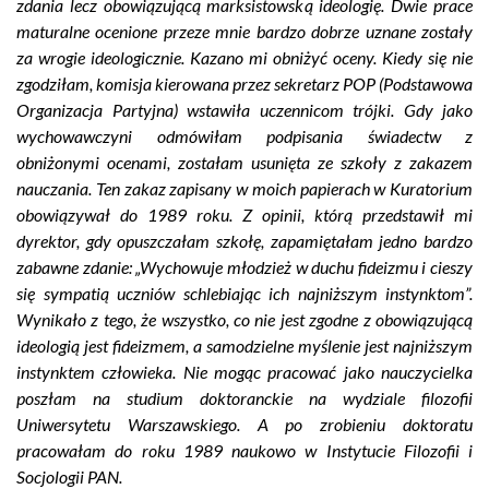
zdania lecz obowiązującą marksistowską ideologię. Dwie prace
maturalne ocenione przeze mnie bardzo dobrze uznane zostały
za wrogie ideologicznie. Kazano mi obniżyć oceny. Kiedy się nie
zgodziłam, komisja kierowana przez sekretarz POP (Podstawowa
Organizacja Partyjna) wstawiła uczennicom trójki. Gdy jako
wychowawczyni odmówiłam podpisania świadectw z
obniżonymi ocenami, zostałam usunięta ze szkoły z zakazem
nauczania. Ten zakaz zapisany w moich papierach w Kuratorium
obowiązywał do 1989 roku. Z opinii, którą przedstawił mi
dyrektor, gdy opuszczałam szkołę, zapamiętałam jedno bardzo
zabawne zdanie: „Wychowuje młodzież w duchu fideizmu i cieszy
się sympatią uczniów schlebiając ich najniższym instynktom”.
Wynikało z tego, że wszystko, co nie jest zgodne z obowiązującą
ideologią jest fideizmem, a samodzielne myślenie jest najniższym
instynktem człowieka. Nie mogąc pracować jako nauczycielka
poszłam na studium doktoranckie na wydziale filozofii
Uniwersytetu Warszawskiego. A po zrobieniu doktoratu
pracowałam do roku 1989 naukowo w Instytucie Filozofii i
Socjologii PAN.