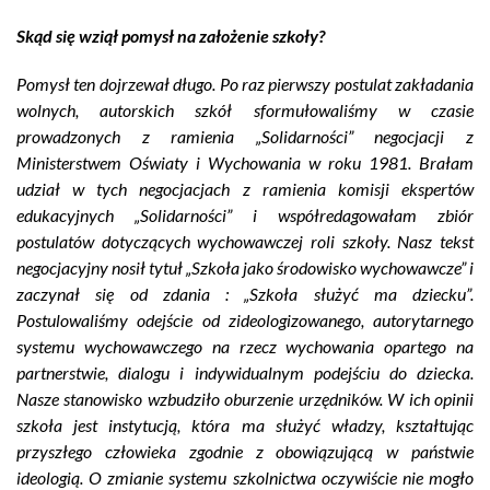
Skąd się wziął pomysł na założenie szkoły?
Pomysł ten dojrzewał długo. Po raz pierwszy postulat zakładania
wolnych, autorskich szkół sformułowaliśmy w czasie
prowadzonych z ramienia „Solidarności” negocjacji z
Ministerstwem Oświaty i Wychowania w roku 1981. Brałam
udział w tych negocjacjach z ramienia komisji ekspertów
edukacyjnych „Solidarności” i współredagowałam zbiór
postulatów dotyczących wychowawczej roli szkoły. Nasz tekst
negocjacyjny nosił tytuł „Szkoła jako środowisko wychowawcze” i
zaczynał się od zdania : „Szkoła służyć ma dziecku”.
Postulowaliśmy odejście od zideologizowanego, autorytarnego
systemu wychowawczego na rzecz wychowania opartego na
partnerstwie, dialogu i indywidualnym podejściu do dziecka.
Nasze stanowisko wzbudziło oburzenie urzędników. W ich opinii
szkoła jest instytucją, która ma służyć władzy, kształtując
przyszłego człowieka zgodnie z obowiązującą w państwie
ideologią. O zmianie systemu szkolnictwa oczywiście nie mogło