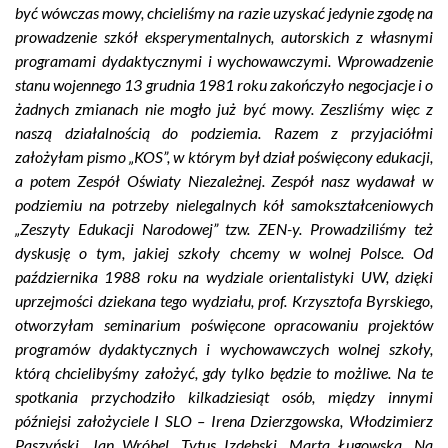
być wówczas mowy, chcieliśmy na razie uzyskać jedynie zgodę na
prowadzenie szkół eksperymentalnych, autorskich z własnymi
programami dydaktycznymi i wychowawczymi. Wprowadzenie
stanu wojennego 13 grudnia 1981 roku zakończyło negocjacje i o
żadnych zmianach nie mogło już być mowy. Zeszliśmy więc z
naszą działalnością do podziemia. Razem z przyjaciółmi
założyłam pismo „KOS”, w którym był dział poświęcony edukacji,
a potem Zespół Oświaty Niezależnej. Zespół nasz wydawał w
podziemiu na potrzeby nielegalnych kół samokształceniowych
„Zeszyty Edukacji Narodowej” tzw. ZEN-y. Prowadziliśmy też
dyskusję o tym, jakiej szkoły chcemy w wolnej Polsce. Od
października 1988 roku na wydziale orientalistyki UW, dzięki
uprzejmości dziekana tego wydziału, prof. Krzysztofa Byrskiego,
otworzyłam seminarium poświęcone opracowaniu projektów
programów dydaktycznych i wychowawczych wolnej szkoły,
którą chcielibyśmy założyć, gdy tylko będzie to możliwe. Na te
spotkania przychodziło kilkadziesiąt osób, między innymi
późniejsi założyciele I SLO – Irena Dzierzgowska, Włodzimierz
Paszyński, Jan Wróbel, Tytus Izdebski, Marta Ługowska. Na