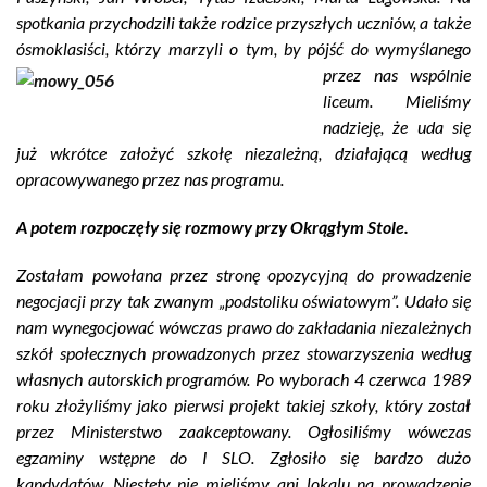
spotkania przychodzili także rodzice przyszłych uczniów, a także
ósmoklasiści, którzy marzyli o tym, by pójść do wymyślanego
przez nas wspólnie
liceum. Mieliśmy
nadzieję, że uda się
już wkrótce założyć szkołę niezależną, działającą według
opracowywanego przez nas programu.
A potem rozpoczęły się rozmowy przy Okrągłym Stole.
Zostałam powołana przez stronę opozycyjną do prowadzenie
negocjacji przy tak zwanym „podstoliku oświatowym”. Udało się
nam wynegocjować wówczas prawo do zakładania niezależnych
szkół społecznych prowadzonych przez stowarzyszenia według
własnych autorskich programów. Po wyborach 4 czerwca 1989
roku złożyliśmy jako pierwsi projekt takiej szkoły, który został
przez Ministerstwo zaakceptowany. Ogłosiliśmy wówczas
egzaminy wstępne do I SLO. Zgłosiło się bardzo dużo
kandydatów. Niestety nie mieliśmy ani lokalu na prowadzenie