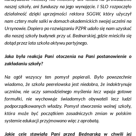
naszej szkoły, ani funduszy na jego wynajęcie. I SLO rozpoczęło
działalność dzięki uprzejmości rektora SGGW, który użyczył
nam cztery małe salki w domach akademickich swojej uczelni na
Ursynowie. Dopiero po rozwiązaniu PZPR udało się nam uzyskać
dla naszej szkoły budynek przy ul. Bednarskiej, gdzie mieściła się
dotąd przez lata szkoła aktywu partyjnego.
Jaka była reakcja Pani otoczenia na Pani postanowienie o
zakładaniu szkoły?
Na ogół wszyscy ten pomysł popierali. Było powszechnie
wiadomo, że szkoła peerelowska jest niedobra, że indoktrynuje
uczniów, nie uczy samodzielnego myślenia lecz wpaja gotowe
formułki, nie wychowuje świadomych obywateli lecz ludzi
podporządkowanych władzy. Pomysł stworzenia wolnej szkoły,
która może być początkiem zasadniczych zmian w polskim
systemie edukacji przyjmowano więc z aprobatą.
Jakie cele stawiała Pani przed Bednarską w chwili jej