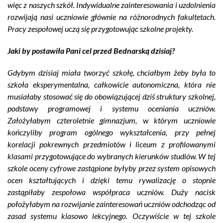
więc z naszych szkół. Indywidualne zainteresowania i uzdolnienia
rozwijają nasi uczniowie głównie na różnorodnych fakultetach.
Pracy zespołowej uczą się przygotowując szkolne projekty.
Jaki by postawiła Pani cel przed Bednarską dzisiaj?
Gdybym dzisiaj miała tworzyć szkołę, chciałbym żeby była to
szkoła eksperymentalna, całkowicie autonomiczna, która nie
musiałaby stosować się do obowiązującej dziś struktury szkolnej,
podstawy programowej i systemu oceniania uczniów.
Założyłabym czteroletnie gimnazjum, w którym uczniowie
kończyliby program ogólnego wykształcenia, przy pełnej
korelacji pokrewnych przedmiotów i liceum z profilowanymi
klasami przygotowujące do wybranych kierunków studiów. W tej
szkole oceny cyfrowe zastąpione byłyby przez system opisowych
ocen kształtujących i dzięki temu rywalizację o stopnie
zastąpiłaby zespołowa współpraca uczniów. Duży nacisk
położyłabym na rozwijanie zainteresowań uczniów odchodząc od
zasad systemu klasowo lekcyjnego. Oczywiście w tej szkole