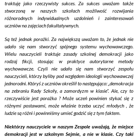
traktuję jako rzeczywisty sukces. Za sukces uważam także
stworzoną w naszych szkołach możliwość rozwijania
różnorodnych indywidualnych uzdolnień i zainteresowań
uczniów na zajęciach fakultatywnych.
Są też jednak porażki. Za największą uważam to, że jednak nie
udało się nam stworzyć spójnego systemu wychowawczego.
Wielu nauczycieli traktuje zasady szkolnej demokracji jako
rodzaj fikcji, stosując w praktyce autorytarne metody
wychowawcze. Czyli nie udało się nam stworzyć zespołu
nauczycieli, którzy byliby pod względem ideologii wychowawczej
jednorodni. Któryś z uczniów określił to następująco: „demokracja
na zebraniu Rady Szkoły, a zamordyzm w klasie”. Ale, czy to
rzeczywiście jest porażka ? Może uczeń powinien stykać się z
różnymi postawami, może właśnie trzeba uczyć młodych , że
ludzie są różni i powinniśmy umieć godzić się z tym faktem.
Niektórzy nauczyciele w naszym Zespole uważają, że miejsce
demokracji jest w szkolnym Sejmie, a nie w klasie. Czy taki