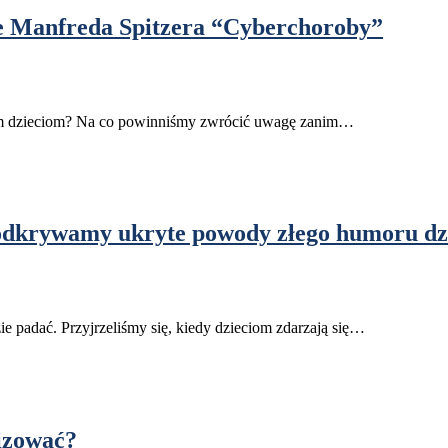
ążce Manfreda Spitzera “Cyberchoroby”
szym dzieciom? Na co powinniśmy zwrócić uwagę zanim…
 odkrywamy ukryte powody złego humoru dz
ie padać. Przyjrzeliśmy się, kiedy dzieciom zdarzają się…
izować?