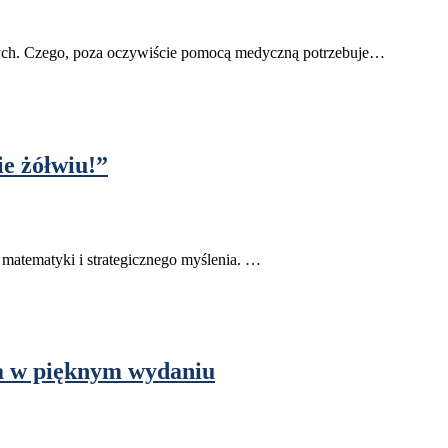
osłych. Czego, poza oczywiście pomocą medyczną potrzebuje…
ie żółwiu!”
matematyki i strategicznego myślenia. …
da w pięknym wydaniu