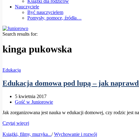
Książki dla rodziców
Nauczyciele
Być nauczycielem
Pomysły, pomoce, źródła…
Search results for:
kinga pukowska
Edukacja
Edukacja domowa pod lupą – jak naprawd
5 kwietnia 2017
Gość w Juniorowie
Jak zorganizowana jest nauka w edukacji domowej, czy rodzic jest n
Czytaj więcej
Książki, filmy, muzyka...
/
Wychowanie i rozwój