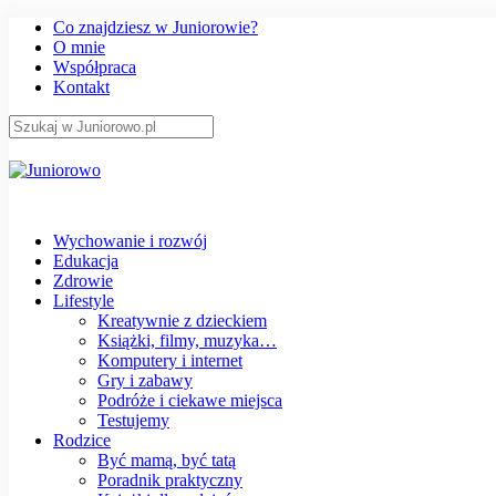
Co znajdziesz w Juniorowie?
O mnie
Współpraca
Kontakt
Wychowanie i rozwój
Edukacja
Zdrowie
Lifestyle
Kreatywnie z dzieckiem
Książki, filmy, muzyka…
Komputery i internet
Gry i zabawy
Podróże i ciekawe miejsca
Testujemy
Rodzice
Być mamą, być tatą
Poradnik praktyczny