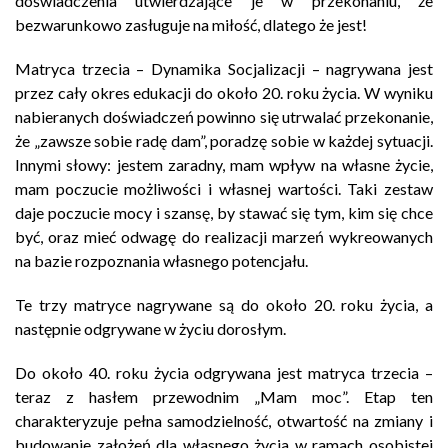
doświadczenia utwierdzające je w przekonaniu, że
bezwarunkowo zasługuje na miłość, dlatego że jest!
Matryca trzecia – Dynamika Socjalizacji – nagrywana jest
przez cały okres edukacji do około 20. roku życia. W wyniku
nabieranych doświadczeń powinno się utrwalać przekonanie,
że „zawsze sobie radę dam”, poradzę sobie w każdej sytuacji.
Innymi słowy: jestem zaradny, mam wpływ na własne życie,
mam poczucie możliwości i własnej wartości. Taki zestaw
daje poczucie mocy i szansę, by stawać się tym, kim się chce
być, oraz mieć odwagę do realizacji marzeń wykreowanych
na bazie rozpoznania własnego potencjału.
Te trzy matryce nagrywane są do około 20. roku życia, a
następnie odgrywane w życiu dorosłym.
Do około 40. roku życia odgrywana jest matryca trzecia –
teraz z hasłem przewodnim „Mam moc”. Etap ten
charakteryzuje pełna samodzielność, otwartość na zmiany i
budowanie założeń dla własnego życia w ramach osobistej