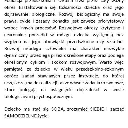
Edukacja przedszkolna i szkolna trwa przez cały ważny
okres kształtowania się tożsamości dziecka oraz jego
dojrzewanie biologiczne. Rozwój biologiczny ma swoje
prawa, cykle i zasady, ponadto jest zawsze priorytetowy
wobec innych procesów! Rozwojowe okresy krytyczne i
neuronalne porządki w mózgu dziecka występują bez
względu na jego obowiązki przedszkolne czy szkolne!
Rozwój młodego człowieka ma charakter niezwykle
dynamiczny, przebiega przez określone etapy oraz podlega
określonym cyklom i skokom rozwojowym. Warto więc
pamiętać, że dziecko w wieku przedszkolno-szkolnym
oprócz zadań stawianych przez instytucję, do której
uczęszcza, ma do realizacji także własne zadania rozwojowe,
które polegają na osiągnięciu dojrzałości w sensie
biologicznym i psychospołecznym.
Dziecko ma stać się SOBĄ, zrozumieć SIEBIE i zacząć
SAMODZIELNE życie!